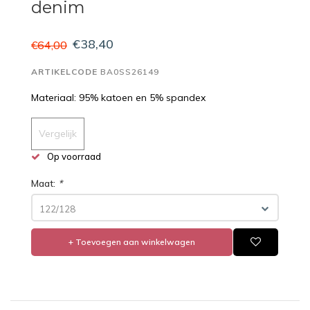
denim
€38,40
€64,00
ARTIKELCODE
BA0SS26149
Materiaal: 95% katoen en 5% spandex
Vergelijk
Op voorraad
Maat:
*
122/128
+ Toevoegen aan winkelwagen