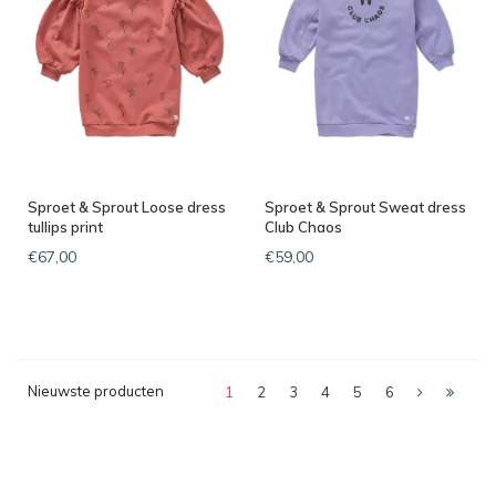
Sproet & Sprout Loose dress
Sproet & Sprout Sweat dress
tullips print
Club Chaos
€67,00
€59,00
Nieuwste producten
1
2
3
4
5
6