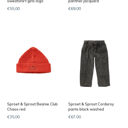
sweatshirt girls logo
panther jacquard
€55,00
€69,00
Sproet & Sprout Beanie Club
Sproet & Sprout Corduroy
Chaos red
pants black washed
€35,00
€67,00