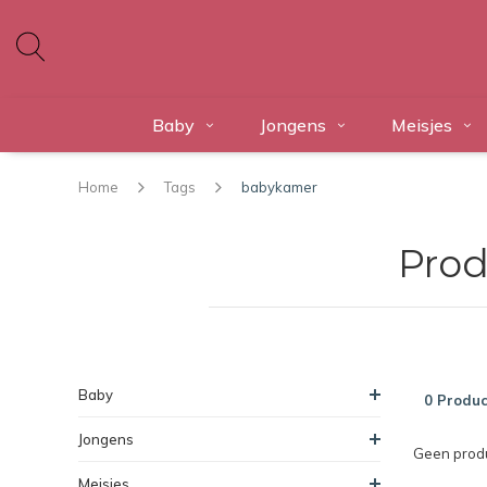
Baby
Jongens
Meisjes
Home
Tags
babykamer
Prod
Baby
0 Produc
Jongens
Geen produ
Meisjes