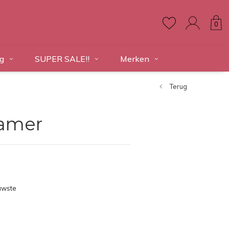
0
g
SUPER SALE!!
Merken
Terug
kamer
uwste
ducten