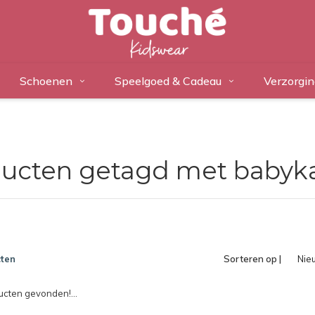
Schoenen
Speelgoed & Cadeau
Verzorgin
ucten getagd met baby
ten
Sorteren op |
Nie
pro
cten gevonden!...