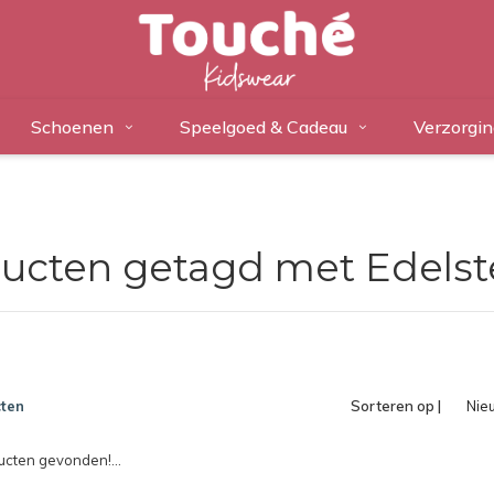
Schoenen
Speelgoed & Cadeau
Verzorgin
ucten getagd met Edels
ten
Sorteren op |
Nie
pro
cten gevonden!...