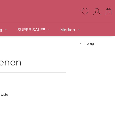
0
g
SUPER SALE!!
Merken
Terug
tenen
uwste
ducten