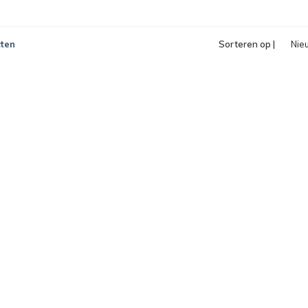
ten
Sorteren op |
Nie
pro