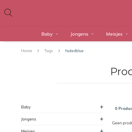
Baby
Jongens
Meisjes
Home
Tags
fadedblue
Pro
Baby
0 Produc
Jongens
Geen produ
Meisjes