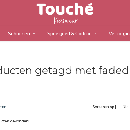
Schoenen
Speelgoed & Cadeau
Verzorgin
ducten getagd met faded
ten
Sorteren op |
Nie
pro
cten gevonden!...