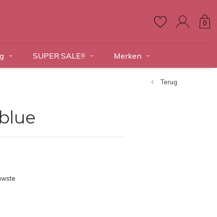
0
g
SUPER SALE!!
Merken
Terug
blue
uwste
ducten