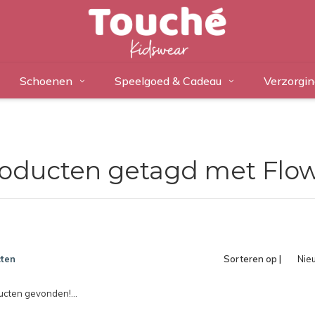
Schoenen
Speelgoed & Cadeau
Verzorgin
oducten getagd met Flo
ten
Sorteren op |
Nie
pro
cten gevonden!...