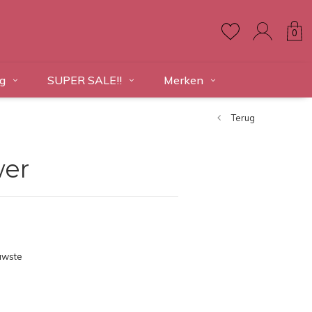
0
g
SUPER SALE!!
Merken
Terug
wer
uwste
ducten