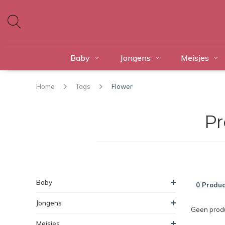
Baby
Jongens
Meisjes
Home
Tags
Flower
Pr
Baby
0 Produc
Jongens
Geen produ
Meisjes