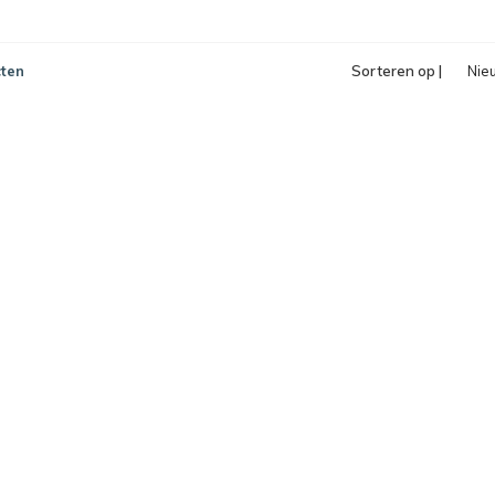
ten
Sorteren op |
Nie
pro