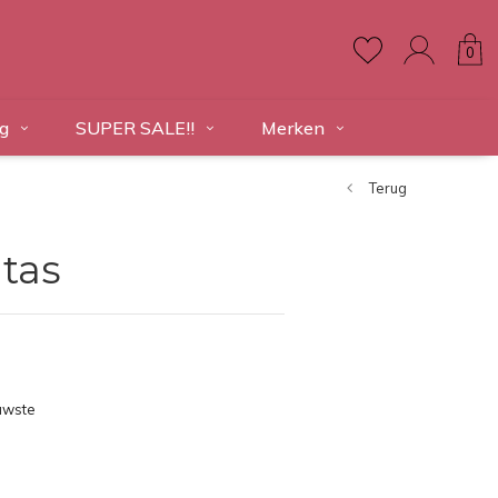
0
g
SUPER SALE!!
Merken
Terug
tas
uwste
ducten