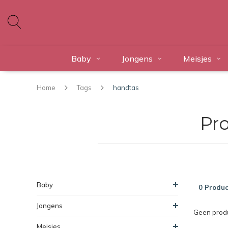
Baby
Jongens
Meisjes
Home
Tags
handtas
Pr
Baby
0 Produc
Jongens
Geen produ
Meisjes