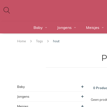
Baby
Jongens
Meisjes
Home
Tags
hout
P
Baby
0 Produc
Jongens
Geen produ
Meisjes