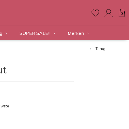
0
g
SUPER SALE!!
Merken
Terug
ut
uwste
ducten