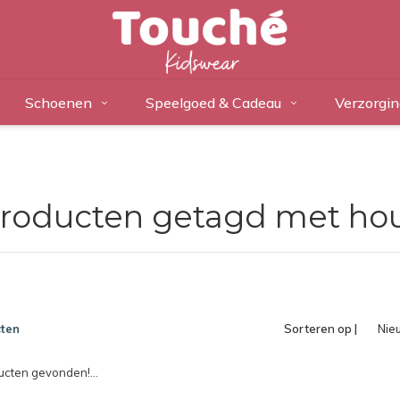
Schoenen
Speelgoed & Cadeau
Verzorgin
roducten getagd met ho
ten
Sorteren op |
Nie
pro
cten gevonden!...