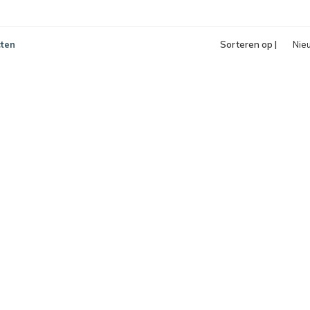
ten
Sorteren op |
Nie
pro