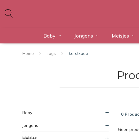
Baby
Jongens
Meisjes
Home
Tags
kerstkado
Pro
Baby
0 Produc
Jongens
Geen produ
Meisjes