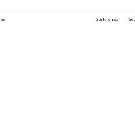
ten
Sorteren op |
Nie
pro