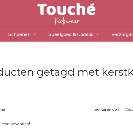
Schoenen
Speelgoed & Cadeau
Verzorgin
ducten getagd met kerst
ten
Sorteren op |
Nie
pro
cten gevonden!...