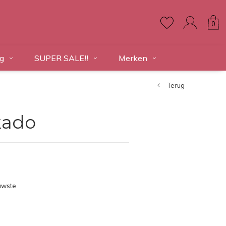
0
g
SUPER SALE!!
Merken
Terug
kado
uwste
ducten