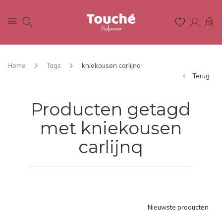
0
Home
Tags
kniekousen carlijnq
Terug
Producten getagd
met kniekousen
carlijnq
Nieuwste producten