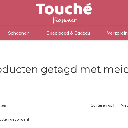
Schoenen
Speelgoed & Cadeau
Verzorgin
oducten getagd met mei
ten
Sorteren op |
Nie
pro
cten gevonden!...