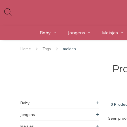
Baby
Jongens
Meisjes
Home
Tags
meiden
Pr
Baby
0 Produc
Jongens
Geen produ
Meisjes