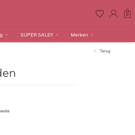
0
g
SUPER SALE!!
Merken
Terug
den
uwste
ducten