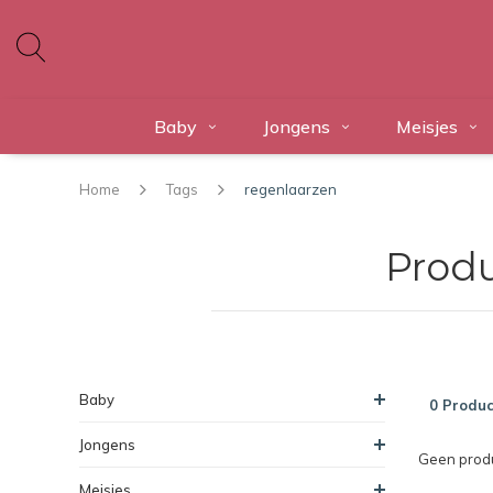
Baby
Jongens
Meisjes
Home
Tags
regenlaarzen
Produ
Baby
0 Produc
Jongens
Geen produ
Meisjes