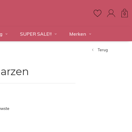
0
g
SUPER SALE!!
Merken
Terug
aarzen
uwste
ducten