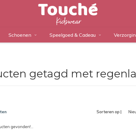
Schoenen
Speelgoed & Cadeau
Verzorgin
cten getagd met regenl
ten
Sorteren op |
Nie
pro
cten gevonden!...