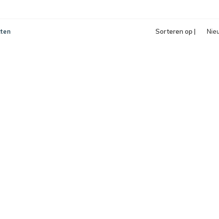
ten
Sorteren op |
Nie
pro