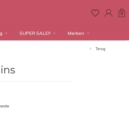
0
g
SUPER SALE!!
Merken
Terug
ins
uwste
ducten