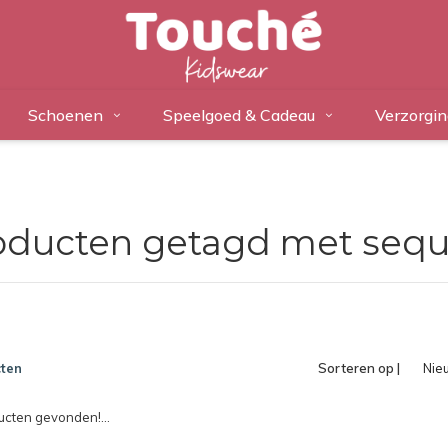
Schoenen
Speelgoed & Cadeau
Verzorgin
oducten getagd met sequ
ten
Sorteren op |
Nie
pro
cten gevonden!...