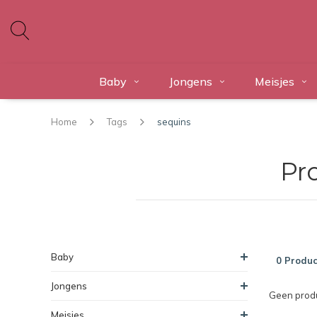
Baby
Jongens
Meisjes
Home
Tags
sequins
Pr
Baby
0 Produc
Jongens
Geen produ
Meisjes