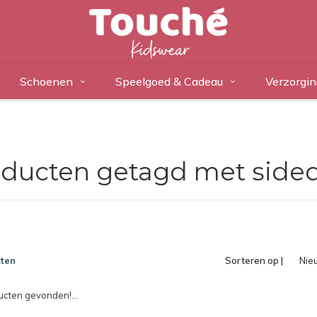
Schoenen
Speelgoed & Cadeau
Verzorgin
ducten getagd met side
ten
Sorteren op |
Nie
pro
cten gevonden!...