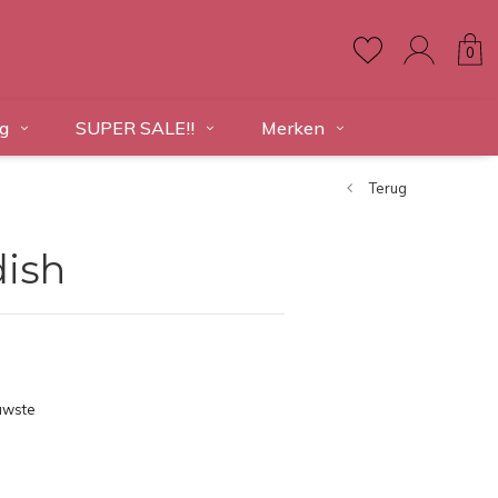
0
g
SUPER SALE!!
Merken
Terug
dish
uwste
ducten