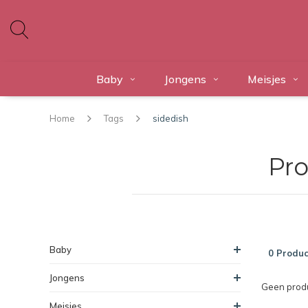
Baby
Jongens
Meisjes
Home
Tags
sidedish
Pro
Baby
0 Produc
Jongens
Geen produ
Meisjes