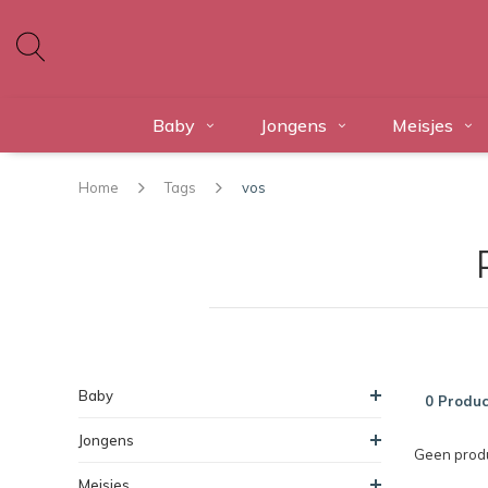
Baby
Jongens
Meisjes
Home
Tags
vos
Baby
0 Produc
Jongens
Geen produ
Meisjes