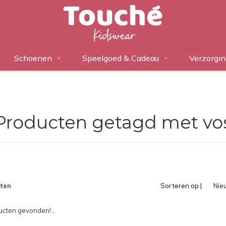
Schoenen
Speelgoed & Cadeau
Verzorgin
Producten getagd met vo
ten
Sorteren op |
Nie
pro
cten gevonden!...