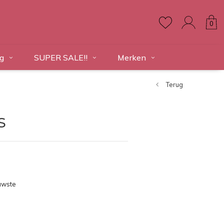
0
g
SUPER SALE!!
Merken
Terug
s
uwste
ducten