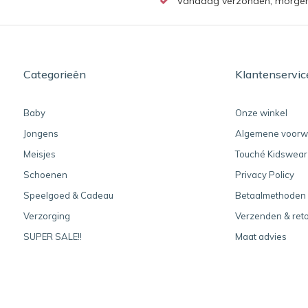
Vandaag verzonden, morgen b
Categorieën
Klantenservic
Baby
Onze winkel
Jongens
Algemene voorw
Meisjes
Touché Kidswear
Schoenen
Privacy Policy
Speelgoed & Cadeau
Betaalmethoden
Verzorging
Verzenden & ret
SUPER SALE!!
Maat advies