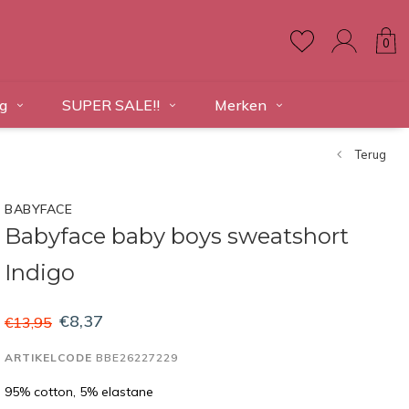
0
g
SUPER SALE!!
Merken
Terug
BABYFACE
Babyface baby boys sweatshort
Indigo
€8,37
€13,95
ARTIKELCODE
BBE26227229
95% cotton, 5% elastane