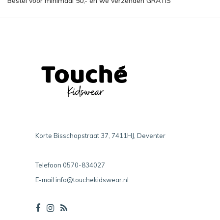
Bestel voor minimaal 50,- en we verzenden GRATIS
Korte Bisschopstraat 37, 7411HJ, Deventer
Telefoon
0570-834027
E-mail
info@touchekidswear.nl