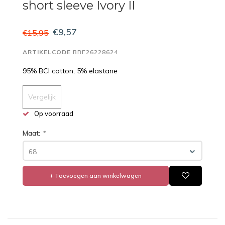
short sleeve Ivory II
€9,57
€15,95
ARTIKELCODE
BBE26228624
95% BCI cotton, 5% elastane
Vergelijk
Op voorraad
Maat:
*
68
+ Toevoegen aan winkelwagen