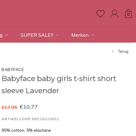
0
g
SUPER SALE!!
Merken
Terug
BABYFACE
Babyface baby girls t-shirt short
sleeve Lavender
€10,77
€17,95
ARTIKELCODE
BBE26328652
95% cotton, 5% elastane