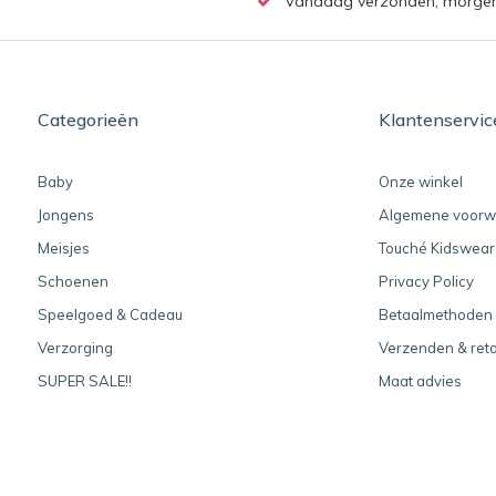
Vandaag verzonden, morgen b
Categorieën
Klantenservic
Baby
Onze winkel
Jongens
Algemene voorw
Meisjes
Touché Kidswear
Schoenen
Privacy Policy
Speelgoed & Cadeau
Betaalmethoden
Verzorging
Verzenden & ret
SUPER SALE!!
Maat advies