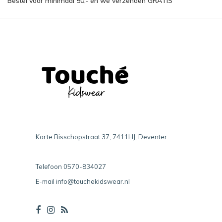
Bestel voor minimaal 50,- en we verzenden GRATIS
Korte Bisschopstraat 37, 7411HJ, Deventer
Telefoon
0570-834027
E-mail
info@touchekidswear.nl