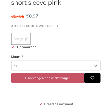
short sleeve pink
€8,97
€17,95
ARTIKELCODE
NWB24328646
Vergelijk
Op voorraad
Maat:
*
56
+ Toevoegen aan winkelwagen
Breed assortiment