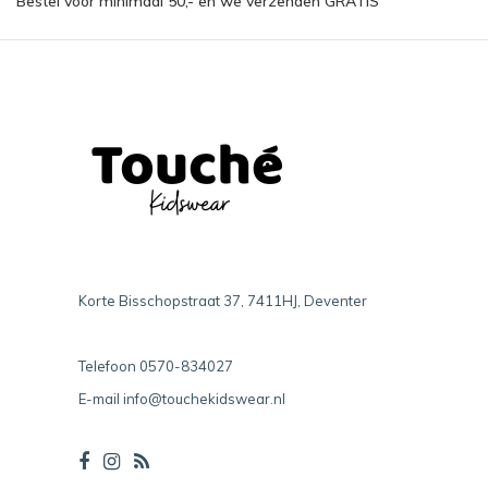
Bestel voor minimaal 50,- en we verzenden GRATIS
Korte Bisschopstraat 37, 7411HJ, Deventer
Telefoon
0570-834027
E-mail
info@touchekidswear.nl