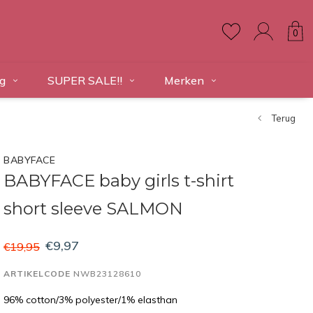
0
g
SUPER SALE!!
Merken
Terug
BABYFACE
BABYFACE baby girls t-shirt
short sleeve SALMON
€9,97
€19,95
ARTIKELCODE
NWB23128610
96% cotton/3% polyester/1% elasthan