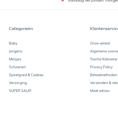
Vandaag verzonden, morgen b
Categorieën
Klantenservic
Baby
Onze winkel
Jongens
Algemene voorw
Meisjes
Touché Kidswear
Schoenen
Privacy Policy
Speelgoed & Cadeau
Betaalmethoden
Verzorging
Verzenden & ret
SUPER SALE!!
Maat advies