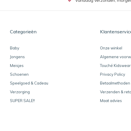
Vandaag verzonden, morgen b
Categorieën
Klantenservic
Baby
Onze winkel
Jongens
Algemene voorw
Meisjes
Touché Kidswear
Schoenen
Privacy Policy
Speelgoed & Cadeau
Betaalmethoden
Verzorging
Verzenden & ret
SUPER SALE!!
Maat advies