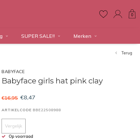
0
g
SUPER SALE!!
Merken
Terug
BABYFACE
Babyface girls hat pink clay
€8,47
€16,95
ARTIKELCODE
BBE22508988
Vergelijk
Op voorraad