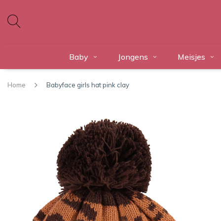
Baby
Jongens
Meisjes
Home
Babyface girls hat pink clay