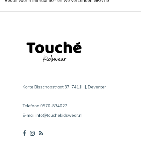
Bestel voor minimaal 50,- en we verzenden GRATIS
Korte Bisschopstraat 37, 7411HJ, Deventer
Telefoon
0570-834027
E-mail
info@touchekidswear.nl