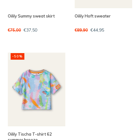
Oilily Summy sweat skirt
Oilily Hoft sweater
€37,50
€44,95
€75,00
€89,90
-50%
Oilily Tischa T-shirt 62
summer breeze