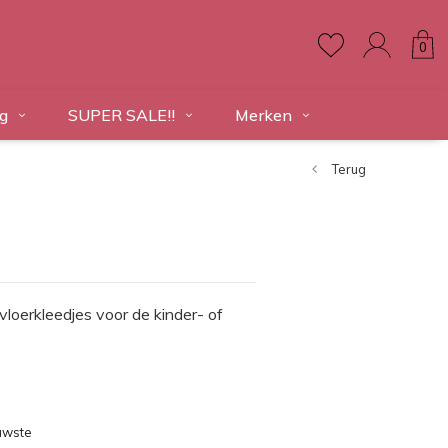
0
g
SUPER SALE!!
Merken
Terug
vloerkleedjes voor de kinder- of
uwste