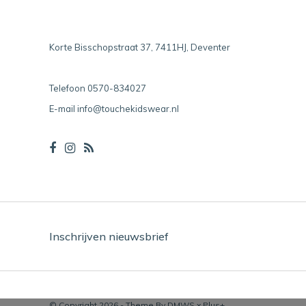
Korte Bisschopstraat 37, 7411HJ, Deventer
Telefoon
0570-834027
E-mail
info@touchekidswear.nl
Inschrijven nieuwsbrief
© Copyright 2026 - Theme By
DMWS
x
Plus+