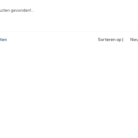
pro
cten gevonden!...
ten
Sorteren op |
Nie
pro