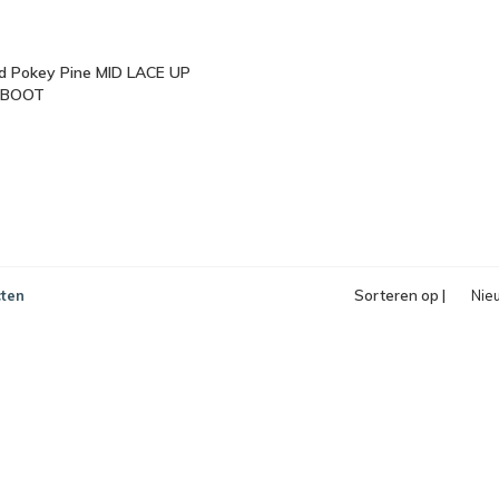
d Pokey Pine MID LACE UP
 BOOT
ten
Sorteren op |
Nie
pro