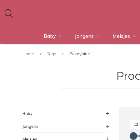
Baby
Jongens
Meisjes
Home
Tags
Pokeypine
Pro
Baby
Jongens
Meisjes