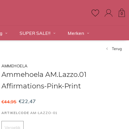
0
g
SUPER SALE!!
Merken
Terug
AMMEHOELA
Ammehoela AM.Lazzo.01
Affirmations-Pink-Print
€22,47
€44,95
ARTIKELCODE
AM-LAZZO-01
Vergelijk