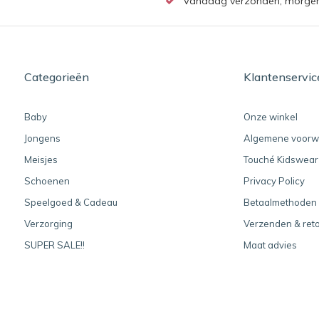
Vandaag verzonden, morgen b
Categorieën
Klantenservic
Baby
Onze winkel
Jongens
Algemene voorw
Meisjes
Touché Kidswear
Schoenen
Privacy Policy
Speelgoed & Cadeau
Betaalmethoden
Verzorging
Verzenden & ret
SUPER SALE!!
Maat advies