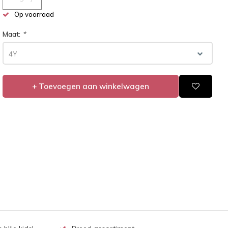
Op voorraad
Maat:
*
4Y
+ Toevoegen aan winkelwagen