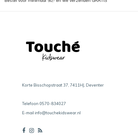
Bestel voor minimaal 50,- en we verzenden GRATIS
Korte Bisschopstraat 37, 7411HJ, Deventer
Telefoon
0570-834027
E-mail
info@touchekidswear.nl