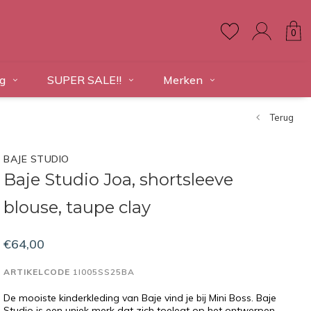
0
g
SUPER SALE!!
Merken
Terug
BAJE STUDIO
Baje Studio Joa, shortsleeve
blouse, taupe clay
€64,00
ARTIKELCODE
1I005SS25BA
De mooiste kinderkleding van Baje vind je bij Mini Boss. Baje
Studio is een uniek merk dat zich toelegt op het ontwerpen